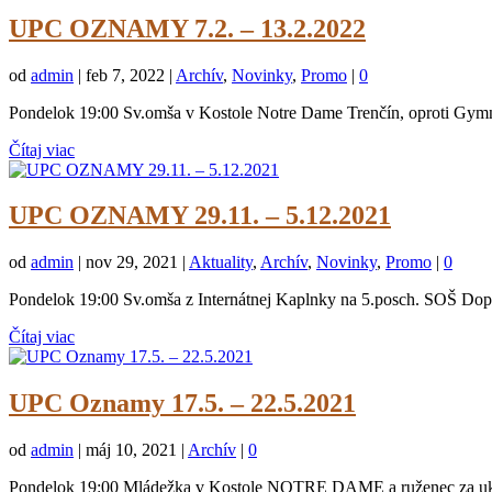
UPC OZNAMY 7.2. – 13.2.2022
od
admin
|
feb 7, 2022
|
Archív
,
Novinky
,
Promo
|
0
Pondelok 19:00 Sv.omša v Kostole Notre Dame Trenčín, oproti Gymnáz
Čítaj viac
UPC OZNAMY 29.11. – 5.12.2021
od
admin
|
nov 29, 2021
|
Aktuality
,
Archív
,
Novinky
,
Promo
|
0
Pondelok 19:00 Sv.omša z Internátnej Kaplnky na 5.posch. SOŠ Dopr
Čítaj viac
UPC Oznamy 17.5. – 22.5.2021
od
admin
|
máj 10, 2021
|
Archív
|
0
Pondelok 19:00 Mládežka v Kostole NOTRE DAME a ruženec za ukon