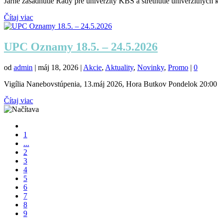
Jarné zasadnutie Rady pre univerzity KBS a stretnutie univerzitných 
Čítaj viac
UPC Oznamy 18.5. – 24.5.2026
od
admin
|
máj 18, 2026
|
Akcie
,
Aktuality
,
Novinky
,
Promo
|
0
Vigília Nanebovstúpenia, 13.máj 2026, Hora Butkov Pondelok 20:00 C
Čítaj viac
1
...
2
3
4
5
6
7
8
9