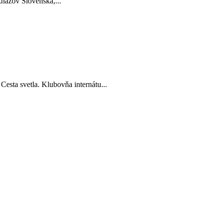
kňazov Slovenska,...
esta svetla. Klubovňa internátu...