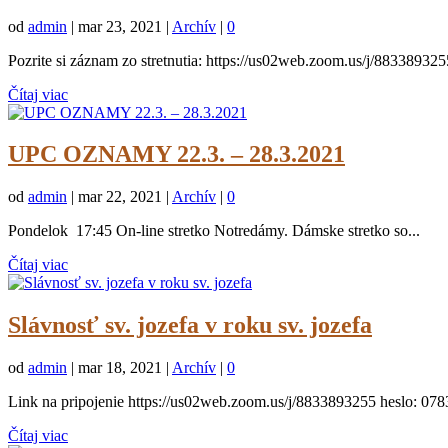
od
admin
|
mar 23, 2021
|
Archív
|
0
Pozrite si záznam zo stretnutia: https://us02web.zoom.us/j/883389325
Čítaj viac
UPC OZNAMY 22.3. – 28.3.2021
od
admin
|
mar 22, 2021
|
Archív
|
0
Pondelok 17:45 On-line stretko Notredámy. Dámske stretko so...
Čítaj viac
Slávnosť sv. jozefa v roku sv. jozefa
od
admin
|
mar 18, 2021
|
Archív
|
0
Link na pripojenie https://us02web.zoom.us/j/8833893255 heslo: 07
Čítaj viac