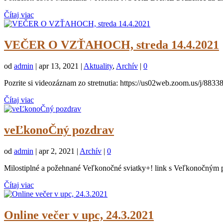
Čítaj viac
VEČER O VZŤAHOCH, streda 14.4.2021
od
admin
|
apr 13, 2021
|
Aktuality
,
Archív
|
0
Pozrite si videozáznam zo stretnutia: https://us02web.zoom.us/j/883
Čítaj viac
veĽkonoČný pozdrav
od
admin
|
apr 2, 2021
|
Archív
|
0
Milostiplné a požehnané Veľkonočné sviatky+! link s Veľkonočným 
Čítaj viac
Online večer v upc, 24.3.2021