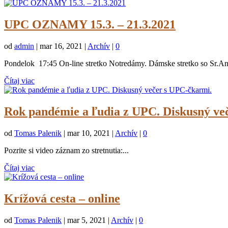
UPC OZNAMY 15.3. – 21.3.2021
od
admin
|
mar 16, 2021
|
Archív
|
0
Pondelok 17:45 On-line stretko Notredámy. Dámske stretko s
Čítaj viac
Rok pandémie a ľudia z UPC. Diskusný ve
od
Tomas Palenik
|
mar 10, 2021
|
Archív
|
0
Pozrite si video záznam zo stretnutia:...
Čítaj viac
Krížová cesta – online
od
Tomas Palenik
|
mar 5, 2021
|
Archív
|
0