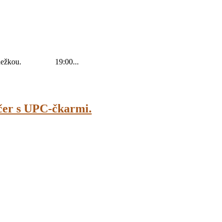
o Sr.Anežkou. 19:00...
čer s UPC-čkarmi.