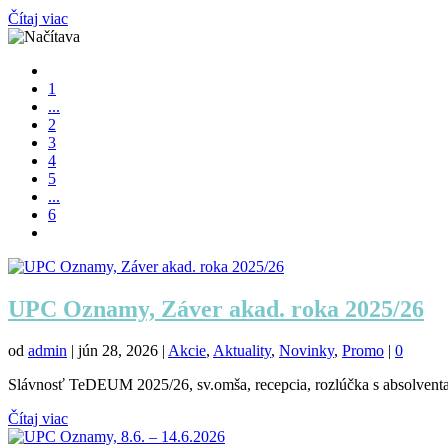
Čítaj viac
1
...
2
3
4
5
...
6
UPC Oznamy, Záver akad. roka 2025/26
od
admin
|
jún 28, 2026
|
Akcie
,
Aktuality
,
Novinky
,
Promo
|
0
Slávnosť TeDEUM 2025/26, sv.omša, recepcia, rozlúčka s absolvent
Čítaj viac