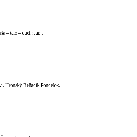
 – telo – duch; Jar...
rvi, Hronský Beňadik Pondelok...