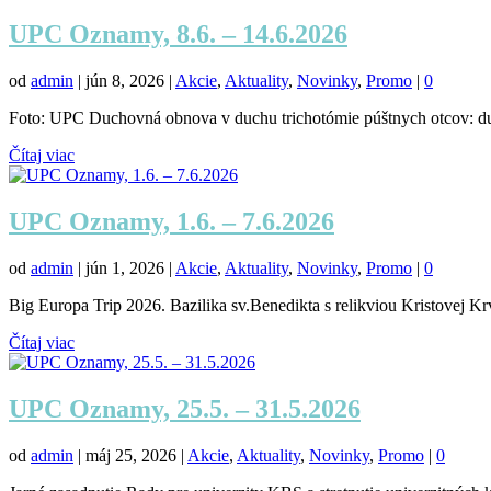
UPC Oznamy, 8.6. – 14.6.2026
od
admin
|
jún 8, 2026
|
Akcie
,
Aktuality
,
Novinky
,
Promo
|
0
Foto: UPC Duchovná obnova v duchu trichotómie púštnych otcov: duša
Čítaj viac
UPC Oznamy, 1.6. – 7.6.2026
od
admin
|
jún 1, 2026
|
Akcie
,
Aktuality
,
Novinky
,
Promo
|
0
Big Europa Trip 2026. Bazilika sv.Benedikta s relikviou Kristovej K
Čítaj viac
UPC Oznamy, 25.5. – 31.5.2026
od
admin
|
máj 25, 2026
|
Akcie
,
Aktuality
,
Novinky
,
Promo
|
0