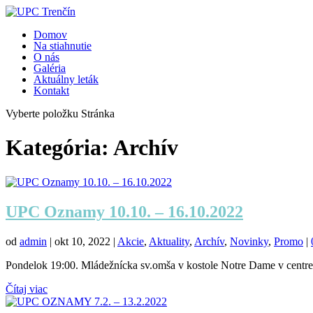
Domov
Na stiahnutie
O nás
Galéria
Aktuálny leták
Kontakt
Vyberte položku Stránka
Kategória:
Archív
UPC Oznamy 10.10. – 16.10.2022
od
admin
|
okt 10, 2022
|
Akcie
,
Aktuality
,
Archív
,
Novinky
,
Promo
|
Pondelok 19:00. Mládežnícka sv.omša v kostole Notre Dame v ce
Čítaj viac