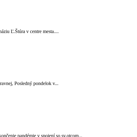
iu Ľ.Štúra v centre mesta....
avnej, Posledný pondelok v...
čenie pandémie v spojení so sv.otcom...