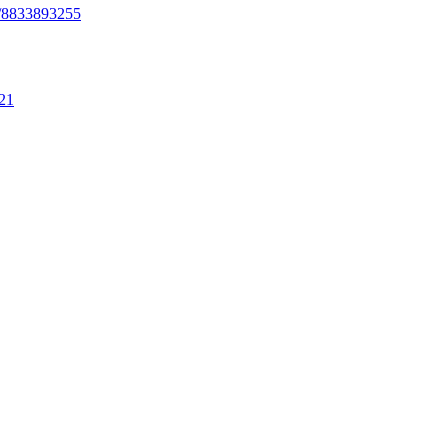
j/8833893255
021