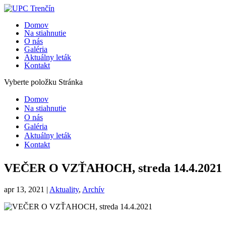
Domov
Na stiahnutie
O nás
Galéria
Aktuálny leták
Kontakt
Vyberte položku Stránka
Domov
Na stiahnutie
O nás
Galéria
Aktuálny leták
Kontakt
VEČER O VZŤAHOCH, streda 14.4.2021
apr 13, 2021
|
Aktuality
,
Archív