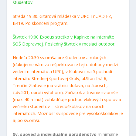
študentov.
Streda 19:30. Gitarová mládežka v UPC TnUAD FZ,
B419. Po skončení program.
Štvrtok 19:00 Exodus stretko v Kaplnke na internáte
SOŠ Dopravnej. Posledný štvrtok v mesiaci outdoor.
Nedeľa 20:30 sv.omša pre študentov a mladých
(ďakujeme vám za rešpektovanie tejto dohody medzi
vedením internátu a UPC), v Klubovni na 5.pochodí
internátu Strednej športovej školy, ul.Staničná 6,
Trenčín-Zlatovce (na vrátnici doľava, na 5.posch,
č.dv.501, oproti výťahom). Začiatok a trvanie sv.omše
(max. 40 minút) zohľadňuje príchod vlakových spojov a
večierku študentov – stredoškolákov na oboch
internátoch. Možnosť sv.spovede pre vysokoškolákov je
aj po sv.omši.
Sv. spoveď a individuálne poradenstvo
minimálne