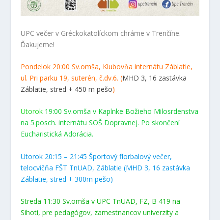
UPC večer v Gréckokatolíckom chráme v Trenčíne.
Ďakujeme!
Pondelok 20:00 Sv.omša, Klubovňa internátu Záblatie,
ul. Pri parku 19, suterén, č.dv.6. (
MHD 3, 16 zastávka
Záblatie, stred + 450 m pešo
)
Utorok
19:00 Sv.omša v Kaplnke Božieho Milosrdenstva
na 5.posch. internátu SOŠ Dopravnej. Po skončení
Eucharistická Adorácia.
Utorok 20:15 – 21:45 Športový florbalový večer,
telocvičňa FŠT TnUAD, Záblatie (MHD 3, 16 zastávka
Záblatie, stred + 300m pešo)
Streda 11:30 Sv.omša v UPC TnUAD, FZ, B 419 na
Sihoti, pre pedagógov, zamestnancov univerzity a