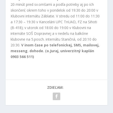
20 minút pred sv.omšami a podľa potreby aj po ich
skončení; okrem toho v pondelok od 19:30 do 20:00 v
Klubovni internátu Záblatie. V stredu od 11:00 do 11:30
a 17:30 – 19:30 v Kancelárii UPC TnUAD, FZ na Sihoti
(B-418); v utorok od 18:00 do 19:00 v Klubovni na
internáte SOŠ Dopravnej a v nedeľu na balkóne
klubovne na 5.posch. internátu Staničná, od 20:10 do
20:30.
V inom čase po telefonickej, SMS, mailovej,
messeng. dohode. (o.Juraj, univerzitný kaplán
0903 566 511)
ZDIEĽAM: