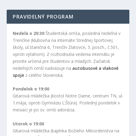
PRAVIDELNÝ PROGRAM
Nedeľa o 20:30
Študentská omša, posledná nedeľná v
Trenčíne (klubovňa na internáte Strednej športovej
školy, ul.Staničná 6, Trenčín-Zlatovce, 5. posch., č.501,
oproti výťahom). Z rozhodnutia vedenia internátu je
priorite určená pre študentov a mladých. Začiatok
nedeľných omší nadväzuje na
autobusové a vlakové
spoje
z celého Slovenska.
Pondelok o 19:00
Gitarová mládežka (kostol Notre Dame, centrum TN, ul.
1.mája, oproti Gymnáziu Ľ.Štúra). Posledný pondelok v
mesiaci je po sv. omši adorácia.
Utorok o 19:00
Gitarová mládežka (kaplnka Božieho Milosrdenstva na