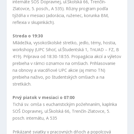
internáte SOŠ Dopravnej, ul.Školská 66, Trenčín-
Zlatovce, 5. posch., A 535). Rôzny program podľa
týždňa v mesiaci (adorácia, ruženec, korunka BM,
reflexia v skupinkách).
Streda o 19:30
Mládežka, vysokoškolské stretko, jedlo, témy, hostia,
workshopy (UPC Sihoť, ul.Študentská 1, TnUAD – FZ, B
419). Príprava od 18:30-18:55. Propagácia akcií a výletov
prebieha v rámci oznamov na omšiach. Prihlasovanie
na obnovy a viacdňové UPC akcie (aj mimo TN)
prebieha naživo, po študentských omšiach a na
stretkách.
Prvý piatok v mesiaci o 07:00
Tichá sv. omša s eucharistickým požehnaním, kaplnka
SOŠ Dopravnej, ul.Školská 66, Trenčín-Zlatovce, 5.
posch. internátu, A 535
Prikázané sviatky
v pracovných dňoch a popolcová