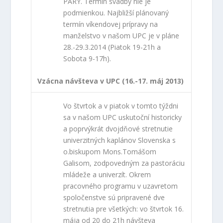
podmienkou. Najbližší plánovaný
termín víkendovej prípravy na
manželstvo v našom UPC je v pláne
28.-29.3.2014 (Piatok 19-21h a
Sobota 9-17h).
Vzácna návšteva v UPC (16.-17. máj 2013)
Vo štvrtok a v piatok v tomto týždni
sa v našom UPC uskutoční historicky
a poprvýkrát dvojdňové stretnutie
univerzitných kaplánov Slovenska s
o.biskupom Mons.Tomášom
Galisom, zodpovedným za pastoráciu
mládeže a univerzít. Okrem
pracovného programu v uzavretom
spoločenstve sú pripravené dve
stretnutia pre všetkých: vo štvrtok 16.
mája od 20 do 21h návšteva