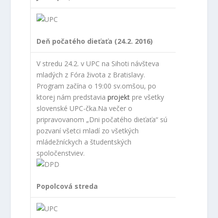
Deň počatého dieťaťa (24.2. 2016)
V stredu 24.2. v UPC na Sihoti návšteva
mladých z Fóra života z Bratislavy.
Program začína o 19:00 sv.omšou, po
ktorej nám predstavia
projekt
pre všetky
slovenské UPC-čka.Na večer o
pripravovanom „Dni počatého dieťaťa“ sú
pozvaní všetci mladí zo všetkých
mládežníckych a študentských
spoločenstviev.
Popolcová streda