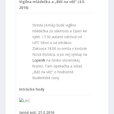
Vigílna mládežka a „Běž na věž“ (4.5.
2016)
Streda (4.máj) bude vigílna
mládežka zo slávnosti a Open Air
výlet: 17:30 autami odchod od
UPC Sihoť a od intrákov
Zlatovce.18:00 sv.omša v kostole
Nová Bošáca, a po nej výstup na
Lopeník
na česko-slovenskej
hranici. Tam opekačka a súťaž
„Běž na věž“ o hodnotné
študentské ceny.
Intrácke hody
Jarná púť, 21.3.2016