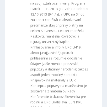
na svoj vzťah očami viery.
Program
:
Piatok 11.10.2013 (19-21h), a Sobota
12.10.2013 (9-17h), v UPC na Sihoti.
Na konci certifikát o absolvovaní
predmanželskej prípravy platný na
celom Slovensku.
Lektori
: manželia
Paškovci, manželia Kováčovci a
o.Juraj, univerzitný kaplán.
Prihlasovanie a info
: v UPC B419,
alebo juraj(zavináč)upctn.sk –
prihlásením sa rozumie odoslanie
údajov (vaše mená a priezviská,
príp.tituly a dátumy narodenia; taktiež
aspoň jeden mobilný kontakt).
Príspevok na materiály 2 EUR.
Koncepcia prípravy na manželstvo je
zostavená z materiálov Rady
Konferencie biskupov Slovenska pre
rodinu a UPC Bratislava. LEN PRE
PÁRY. Termín svadby nie je