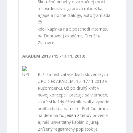
milosrdenstva, gitarová mládežka,
agapé a nočné dialógy, autogramiáda
🙂
kde? kaplnka na 5.poschodí Internátu
na Dopravnej akadémii, Trenčín-
Zlatovce
AKADEM 2013 (15.-17.11. 2013)
Blíži sa festival všetkých slovenských
UPC-čiek AKADEM, 15.-17.11.2013 v
Ružomberku. Už po druhý krát v
novej koncepcii: pracuje sa v tímoch,
ktoré si každý účastník zvolí a vyberie
podľa chuti a namieru. Prehľad tímov
nájdete na
tu
.
Jeden z tímov
povedie
aj náš univerzitný kaplán o.Juraj.
Znížený registračný poplatok je