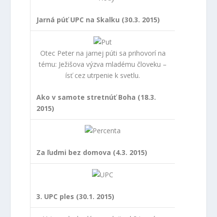
Jarná púť UPC na Skalku (30.3. 2015)
Otec Peter na jarnej púti sa prihovorí na
tému: Ježišova výzva mladému človeku –
ísť cez utrpenie k svetlu.
Ako v samote stretnúť Boha (18.3.
2015)
Za ľudmi bez domova (4.3. 2015)
3. UPC ples (30.1. 2015)
Vstupenky budú v predaji od 8.januára