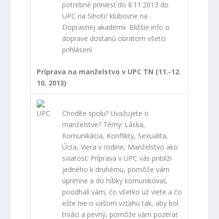
potrebné priniesť do 8.11.2013 do
UPC na Sihoti/ klubovne na
Dopravnej akadémii. Bližšie info o
doprave dostanú obratom všetci
prihlásení
Príprava na manželstvo v UPC TN (11.-12.
10. 2013)
Chodíte spolu? Uvažujete o
manželstve?
Témy
: Láska,
Komunikácia, Konflikty, Sexualita,
Úcta, Viera v rodine, Manželstvo ako
sviatosť. Príprava v UPC vás priblíži
jedného k druhému, pomôže vám
úprimne a do hĺbky komunikovať,
poodhalí vám, čo všetko už viete a čo
ešte nie o vašom vzťahu tak, aby bol
trváci a pevný, pomôže vám pozerať