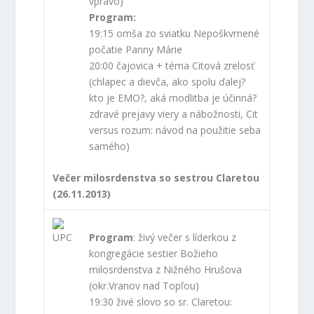
Program:
19:15 omša zo sviatku Nepoškvrnené
počatie Panny Márie
20:00 čajovica + téma Citová zrelosť
(chlapec a dievča, ako spolu ďalej?
kto je EMO?, aká modlitba je účinná?
zdravé prejavy viery a nábožnosti, Cit
versus rozum: návod na použitie seba
samého)
Večer milosrdenstva so sestrou Claretou
(26.11.2013)
Program
: živý večer s líderkou z
kongregácie sestier Božieho
milosrdenstva z Nižného Hrušova
(okr.Vranov nad Topľou)
19:30 živé slovo so sr. Claretou:
Skutočné príbehy o zázračnej moci