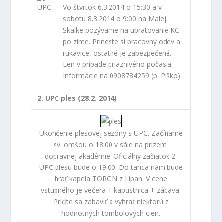
Vo štvrtok 6.3.2014 o 15:30 a v
sobotu 8.3.2014 o 9:00 na Malej
Skalke pozývame na upratovanie KC
po zime. Prineste si pracovný odev a
rukavice, ostatné je zabezpečené.
Len v prípade priaznivého počasia.
Informácie na 0908784259 (p. Plško)
2. UPC ples (28.2. 2014)
Ukončenie plesovej sezóny s UPC. Začíname
sv. omšou o 18:00 v sále na prízemí
dopravnej akadémie. Oficiálny začiatok 2.
UPC plesu bude o 19:00. Do tanca nám bude
hrať kapela TORON z Lipan. V cene
vstupného je večera + kapustnica + zábava.
Príďte sa zabaviť a vyhrať niektorú z
hodnotných tombolových cien.
Vstupenky si môžete zakúpiť u Lenky Berovej